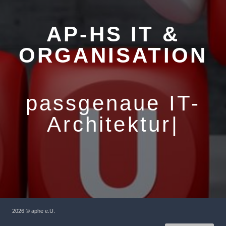
AP-HS IT &
ORGANISATION
passgenaue IT-
Architektur
|
2026 © aphe e.U.